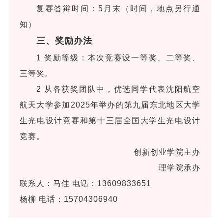
复赛答辩时间：5月末（时间，地点另行通
知）
三、奖励办法
1 奖励等级：本次竞赛设一等奖、二等奖、
三等奖。
2 从各获奖团队中，优选同学代表沈阳航空
航天大学参加2025年举办的第九届东北地区大学
生光电设计竞赛和第十三届全国大学生光电设计
竞赛。
创新创业学院主办
理学院承办
联系人：马佳 电话：13609833651
杨柳 电话：15704306940