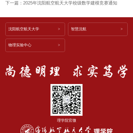
下一篇：2025年沈阳航空航天大学校级数学建模竞赛通知
沈阳航空航天大学
智慧沈航
物理实验中心
理学院官微